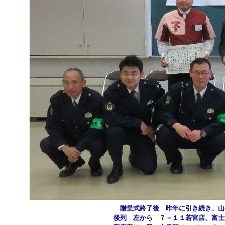
贈呈式終了後 昨年に引き続き、山
後列 左から ７－１１若宮店、富士