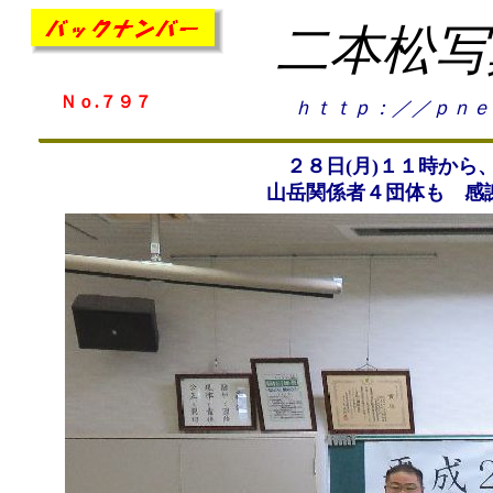
二本松写
Ｎｏ.７９７
ｈｔｔｐ：／／ｐｎｅ
２８日(月)１１時から
山岳関係者４団体も 感