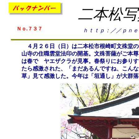
二本松写
Ｎｏ.７３７
ｈｔｔｐ：／／ｐｎｅ
４月２６日（日）は二本松市根崎町文殊堂の
山寺の住職雲堂法印の開基。文殊菩薩がご本尊
は春で ヤエザクラが見事。春祭りにお参りす
たら感激された、「まだあるんですね、こんな
草」見て感激した。今年は「垣通し」が大群落