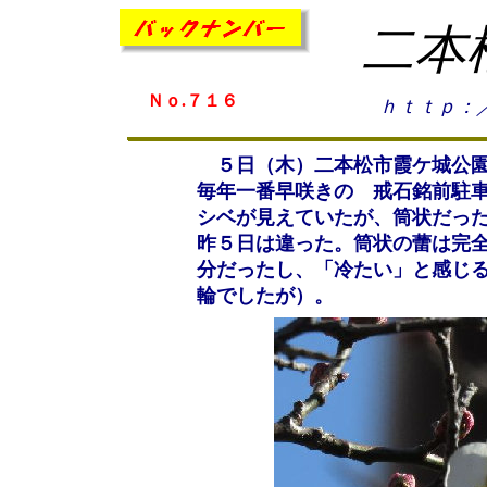
二本
Ｎｏ.７１６
ｈｔｔｐ：
５日（木）二本松市霞ケ城公園
毎年一番早咲きの 戒石銘前駐
シベが見えていたが、筒状だっ
昨５日は違った。筒状の蕾は完
分だったし、「冷たい」と感じ
輪でしたが）。