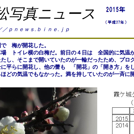
松写真ニュース
／／ｐｎｅｗｓ.ｂｉｎｅ.ｊｐ
で 梅が開花した。
車場 トイレ横の白梅だ。前日の４日は 全国的に気温
たたし、そこまで開いていたのが一輪だったため、プロ
全に平らに開花し、他の蕾も 「開花」の「開き方」を
るほどの気温でもなかった。満を持していたのが一斉に