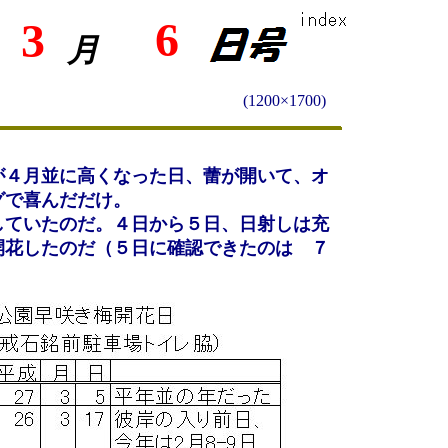
6
3
月
(1200×1700)
が４月並に高くなった日、蕾が開いて、オ
グで喜んだだけ。
していたのだ。４日から５日、日射しは充
開花したのだ（５日に確認できたのは ７