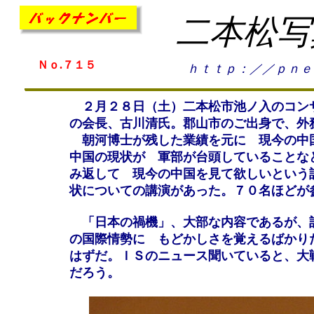
二本松写
Ｎｏ.７１５
ｈｔｔｐ：／／ｐｎｅ
２月２８日（土）二本松市池ノ入のコンサ
の会長、古川清氏。郡山市のご出身で、外
朝河博士が残した業績を元に 現今の中
中国の現状が 軍部が台頭していることな
み返して 現今の中国を見て欲しいという
状についての講演があった。７０名ほどが
「日本の禍機」、大部な内容であるが、記
の国際情勢に もどかしさを覚えるばかり
はずだ。ＩＳのニュース聞いていると、大
だろう。