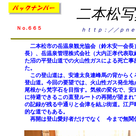
二本松写
Ｎｏ.６６５
ｈｔｔｐ：／／ｐｎｅ
二本松市の岳温泉観光協会（鈴木安一会長）
長）、岳温泉管理株式会社（大内正孝代表取
た沼の平登山道での火山性ガスによる死亡事
た。
この登山道は、安達太良連峰馬の背からくろ
登山道。今回の要望では、火山性ガス発生地
尾根から梵字石を目指す。気候の変化で、安
に待避できるこの直登ルートの再開が望まれ
の記録が残る中通りと会津を結ぶ街道。江戸
的な道でもある。
再開は登山愛好者だけでなく 今まで無関