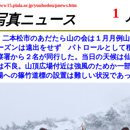
www15.plala.or.jp/yuuhodou/pnews.htm
1
写真ニュース
二本松市のあだたら山の会は１月月例山
ーズンは遠出をせず パトロールとして
察署から２名が同行した。当日の天候は
は不良。山頂広場付近は強風のためか一
場への篠竹道標の設置は難しい状況であ