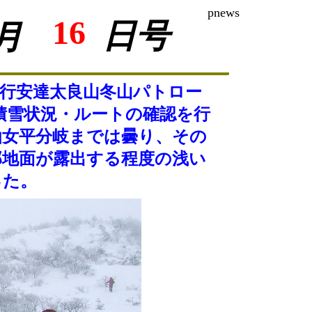
pnews
16
日号
月
行安達太良山冬山パトロー
積雪状況・ルートの確認を行
仙女平分岐までは曇り、その
部地面が露出する程度の浅い
った。