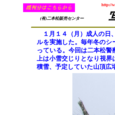
http://
(有)二本松販売センター
１月１４（月）成人の日、
ルを実施した。毎年冬のシ
っている。今回は二本松警
上は小雪交じりとなり視界
積雪、予定していた山頂広