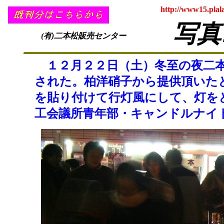
http://www15.plal
写真
(有)二本松販売センター
１２月２２日（土）冬至の夜二本
された。柏洋硝子から提供頂いた
を貼り付けて行灯風にして、灯を
工会議所青年部・キャンドルナイ