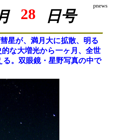
pnews
28
日号
月
彗星が、満月大に拡散、明る
史的な大増光から一ヶ月、全世
える。双眼鏡・星野写真の中で