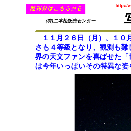
http://
(有)二本松販売センター
１１月２６日（月）、１０月
さも４等級となり、観測も難
界の天文ファンを喜ばせた「
は今年いっぱいその特異な姿