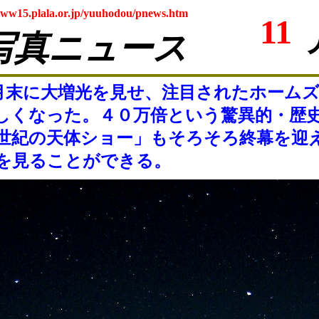
www15.plala.or.jp/yuuhodou/pnews.htm
11
写真ニュース
末に大増光を見せ、注目されたホームズ
しくなった。４０万倍という驚異的・歴
世紀の天体ショー」もそろそろ終幕を迎
を見ることができる。