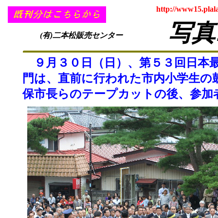
http://www15.plal
写真
(有)二本松販売センター
９月３０日（日）、第５３回日本最
門は、直前に行われた市内小学生の
保市長らのテープカットの後、参加