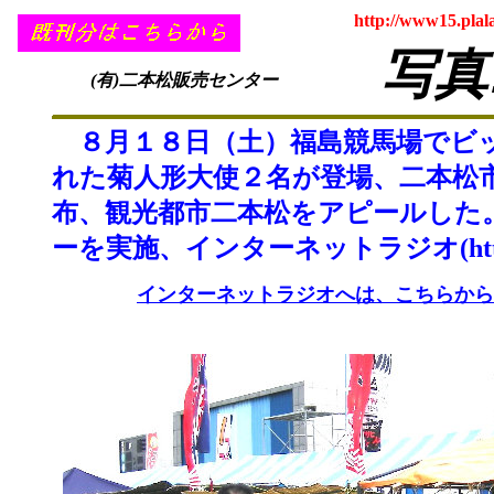
http://www15.plal
写真
(有)二本松販売センター
８月１８日（土）福島競馬場でビッ
れた菊人形大使２名が登場、二本松
布、観光都市二本松をアピールした
ーを実施、インターネットラジオ(http://
インターネットラジオへは、こちらから