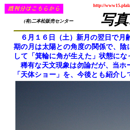
http://www15.plal
写真
(有)二本松販売センター
６月１６日（土）新月の翌日で月齢
期の月は太陽との角度の関係で、陰
して「箕輪に角が生えた」状態にな
稀有な天文現象は勿論だが、当ホー
「天体ショー」を、今後とも紹介し