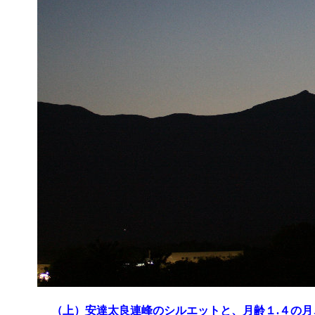
（上）安達太良連峰のシルエットと、月齢１.４の月