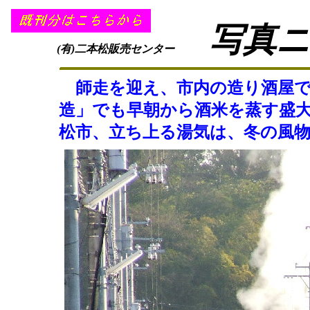
写真
(有)二本松販売センター
師走を迎え、市内の造り酒屋で
造」でも早朝から酒米を蒸す盛
松市、立ち上る湯気は、冬の風