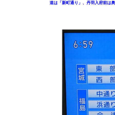
道は「新町通り」、丹羽入府前は