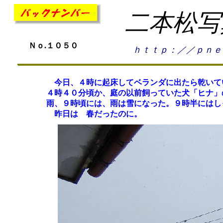
二本松写
Ｎｏ.１０５０
ｈｔｔｐ：／／ｐｎｅ
今日、４時に起床してベランダに出たら乾いて
４時４０分頃か、庭の以前飼っていた犬「ヒナ」
雨、９時頃には、雨は雪になった。９時半にはし
昨日は 春だったのに。