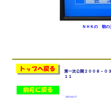
ＮＨＫの 朝の
第一次公開２００８－０
１１
2015-02-17