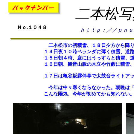
二本松写
Ｎｏ.１０４８
ｈｔｔｐ：／／ｐｎｅ
二本松市の初積雪、１８日夕方から降り
１４日夜１０時ベランダに薄く積雪、道
１５日朝４時、庭にはうっすらと積雪、
１６日朝、観音山脈の木立や竹藪に積雪
１７日は亀谷坂露伴亭で太鼓台ライトア
今年は中々寒くならなかった。朝晩は「
こんな陽気、今年が初めてかも知れない