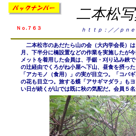
二本松写
Ｎｏ.７６３
ｈｔｔｐ：／／ｐｎｅ
二本松市のあだたら山の会（大内学会長）は
月、下半分に橋設置などの作業を実施したが今
メットを着用した会員は、手鋸・刈り込み鋏で
の辻経由でくろがね小屋へ下山、昼食を摂った
「アカモノ（食用）」の実が目立つ。「コバギ
の花も目立つ。旅する蝶「アサギマダラ」もヨ
い日が続くが山では既に秋の気配だ。会員５名