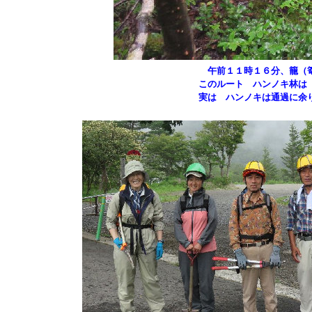
午前１１時１６分、籠（篭
このルート ハンノキ林は
実は ハンノキは通過に余