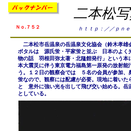
二本松写
Ｎｏ.７５２
ｈｔｔｐ：／／ｐｎｅ
二本松市岳温泉の岳温泉文化協会（鈴木孝雄会
ボタルは 源氏蛍・平家蛍と並ぶ 日本のよく
物の話 羽根田弥太著・北隆館発行」という本
本大震災に伴う東京電力福島第一原発の放射能
う。１２日の観察会では ５名の会員が参加、
蛍なので、観察には配慮が必要。現地に着いた
と 意外に強い光を出して飛び交い始める。岳
としている。