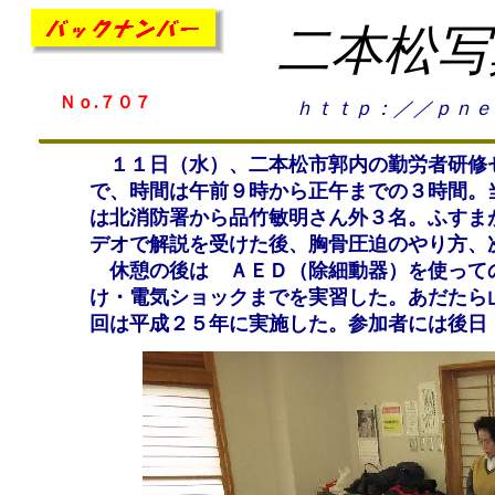
二本松写
Ｎｏ.７０７
ｈｔｔｐ：／／ｐｎｅ
１１日（水）、二本松市郭内の勤労者研修セ
で、時間は午前９時から正午までの３時間。
は北消防署から品竹敏明さん外３名。ふすま
デオで解説を受けた後、胸骨圧迫のやり方、
休憩の後は ＡＥＤ（除細動器）を使っての
け・電気ショックまでを実習した。あだたら
回は平成２５年に実施した。参加者には後日