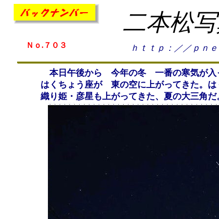
二本松写
Ｎｏ.７０３
ｈｔｔｐ：／／ｐｎｅ
本日午後から 今年の冬 一番の寒気が入
はくちょう座が 東の空に上がってきた。は
織り姫・彦星も上がってきた、夏の大三角だ