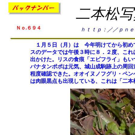
二本松写
Ｎｏ.６９４
ｈｔｔｐ：／／ｐｎｅ
１月５日（月）は 今年明けてから初め
スのデータでは午後３時に８．２度、これ
出かけた。リスの食痕「エビフライ」もい
バナタンポポは元気、城山成駒跡上の周回
程度確認できた。オオイヌノフグリ・ペン
は肉眼黒点も出現している、これは「二本