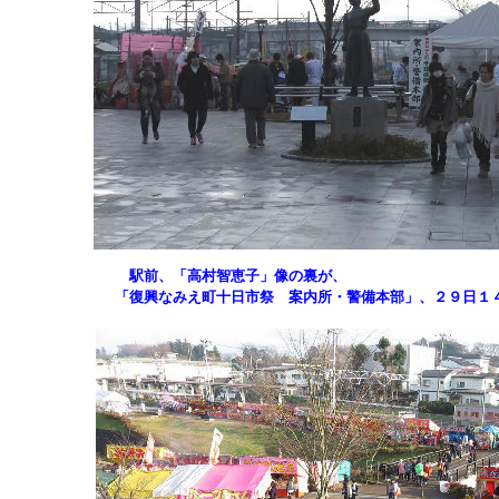
駅前、「高村智恵子」像の裏が、
「復興なみえ町十日市祭 案内所・警備本部」、２９日１