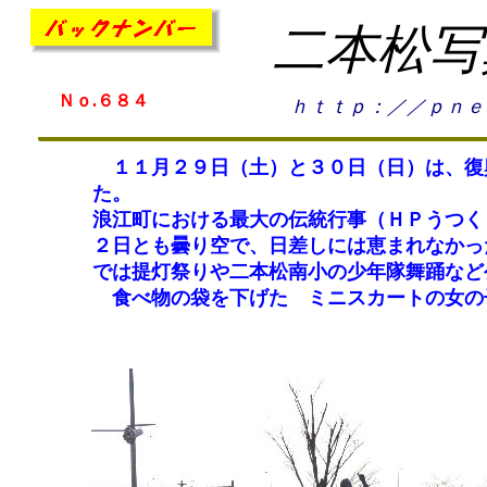
二本松写
Ｎｏ.６８４
ｈｔｔｐ：／／ｐｎｅ
１１月２９日（土）と３０日（日）は、復
た。
浪江町における最大の伝統行事（ＨＰうつく
２日とも曇り空で、日差しには恵まれなかっ
では提灯祭りや二本松南小の少年隊舞踊など
食べ物の袋を下げた ミニスカートの女の