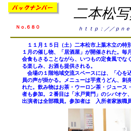
二本松写
Ｎｏ.６８０
ｈｔｔｐ：／／ｐｎｅ
１１月１５日（土）二本松市上葉木立の特別
１月の催し物、「居酒屋」が開催された。毎
会食もさることながら、いつもの定食風でな
る楽しみ、お酒も提供される。
会場の１階地域交流スペースには、「心を込
員の声が掛かる。メニューは芋煮うどん、刺
れた。飲み物はお茶・ウーロン茶・ジュース
者も参加。２番目は「水戸黄門」のシバオケ
出演者は全部職員。参加者は 入所者家族職