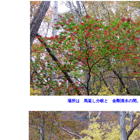
場所は 馬返し分岐と 金剛清水の間