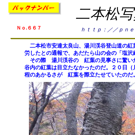
二本松写
Ｎｏ.６６７
ｈｔｔｐ：／／ｐｎｅ
二本松市安達太良山、湯川渓谷登山道の紅葉
労したとの通報で、あだたら山の会の「塩沢
その際 湯川渓谷の 紅葉の見事さに驚いた
谷内の紅葉は目立たなかったのだ。２０日（
程のあかるさが 紅葉を際立たせていたのだ