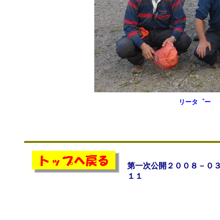
リータ゜ー ・
第一次公開２００８－０
１１