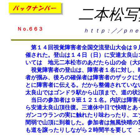
二本松写
Ｎｏ.６６３
ｈｔｔｐ：／／ｐｎｅ
第１４回視覚障害者全国交流登山大会は９月
催された。登山は１４日（日）に安達太良山
いては 地元二本松市のあだたら山の会（大
視覚障害者の登山は、障害者１名に対し、晴
者が掴み、後ろの確保者は障害者のザックに
とに障害者に伝える。だから整備されていな
太良山ではゴンドラ駅から山頂まで、道の状
当日の参加者は９班１２１名。内訳は障害者
ら安達太良山頂往復。三連休中日で快晴とあ
ガンコウランの実に触れたり味わったり、エ
間弱で山頂に到着した。参加者は無風快晴の
も道を譲ったりしながら２時間半を要して 