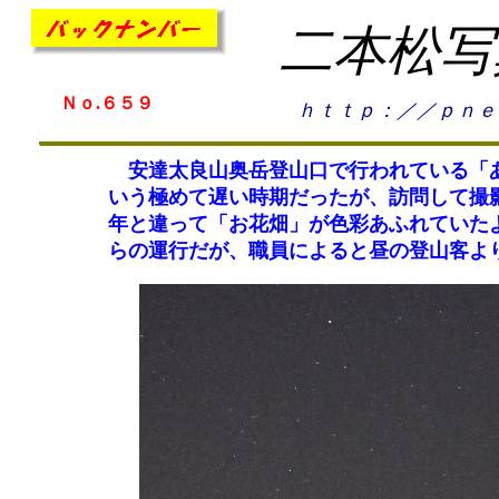
二本松写
Ｎｏ.６５９
ｈｔｔｐ：／／ｐｎｅ
安達太良山奥岳登山口で行われている「あ
いう極めて遅い時期だったが、訪問して撮
年と違って「お花畑」が色彩あふれていた
らの運行だが、職員によると昼の登山客よ