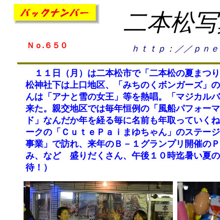
二本松写
Ｎｏ.６５０
ｈｔｔｐ：／／ｐｎｅ
１１日（月）は二本松市で「二本松の夏まつり
松神社下は上口地区、「みちのくボンガーズ」の
んは「アナと雪の女王」等を熱唱。「マジカルバ
来た。親交地区では毎年恒例の「風船パフォーマ
ド」なんだか年を経る毎に名前も年取っていくね
ークの「ＣｕｔｅＰａｉまゆちゃん」のステージ
事業」で訪れ、来年のＢ－１グランプリ開催のＰ
み、など 盛りだくさん、午後１０時迄暑い夏の
待！）