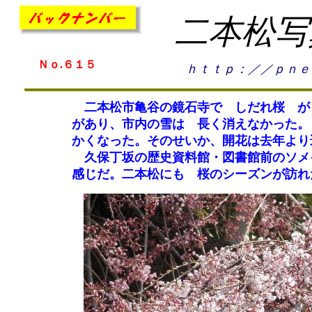
二本松写
Ｎｏ.６１５
ｈｔｔｐ：／／ｐｎｅ
二本松市亀谷の鏡石寺で しだれ桜 が
があり、市内の雪は 長く消えなかった。
かくなった。そのせいか、開花は去年より
久保丁坂の歴史資料館・図書館前のソメ
感じだ。二本松にも 桜のシーズンが訪れ