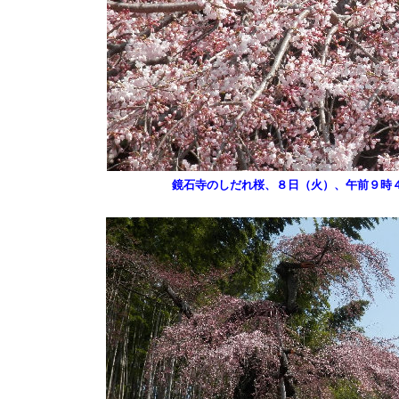
鏡石寺のしだれ桜、８日（火）、午前９時