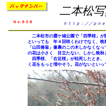
二本松写
Ｎｏ.６０８
ｈｔｔｐ：／／ｐｎｅ
二本松市の霞ケ城公園で「四季桜」が開
といっても 年４回咲くわけでなく、晩
「山田脩翁」像裏のこの木しかなくなっ
の花は小さく 目立たない、しかし晩秋
四季桜、「右近桜」が枯死したとき、「
く花をもっと増やそう。花がないといっ