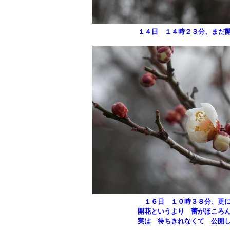
１４日 １４時２３分、まだ
１６日 １０時３８分、更に
開花というより 蕾がほころ
実は 待ちきれなくて 公開