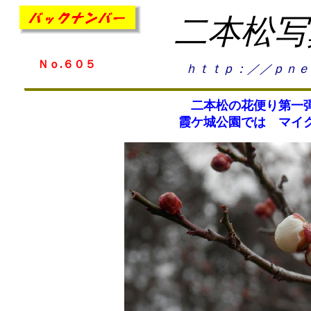
二本松写
Ｎｏ.６０５
ｈｔｔｐ：／／ｐｎｅ
二本松の花便り第一弾
霞ケ城公園では マイ