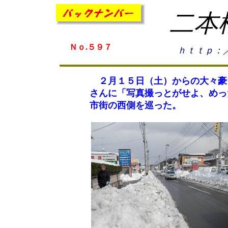
二本
Ｎｏ.５９７
ｈｔｔｐ：
２月１５日（土）からの大々豪雪
さんに「写真撮っとがせよ、めっ
市街の西側を巡った。