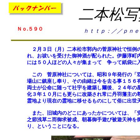
二本松写
Ｎｏ.５９０
ｈｔｔｐ：／／ｐｎｅ
２月３日（月）二本松市郭内の菅原神社で恒例の
れ、お祓いを受けた御神酒が配られた。伊藤淳町
には５０人ほどの人々が集まって 争って紙袋に
この 菅原神社については、昭和９年発行の「双
場山に鎮座し奉り、その由緒は今を去る事１５６
両士が公命に随って社宇を建築し爾後、２４年の
化３年１０月にも更らに改築され常に丹羽藩主の
霊地より現在の霊地に移せるものにして俗に出世
また、旧城内のどこにあったかについては、「安
之節浅草ニ而御求被成、朝暮御手遊び被遊天神を
り、ということになる。