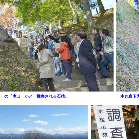
坂」の「虎口」かと 推察される石積。
本丸直下