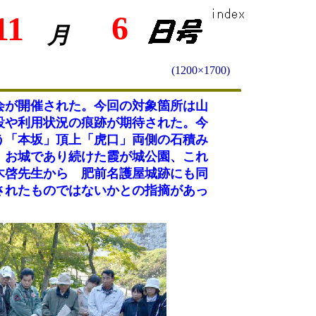
6
11
月
(1200×1700)
会が開催された。今回の対象箇所は山
設や利用状況の痕跡が期待された。今
う「本坂」頂上「虎口」両側の石積み
 お城であり続けた霞が城公園、これ
木啓先生から 肥前名護屋城跡にも同
されたものではないかとの指摘があっ