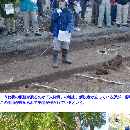
 うね状の痕跡が残るのが「火砕流」の地山、解説者が立っている所が 当
この地山が埋められて平地が作られているという。