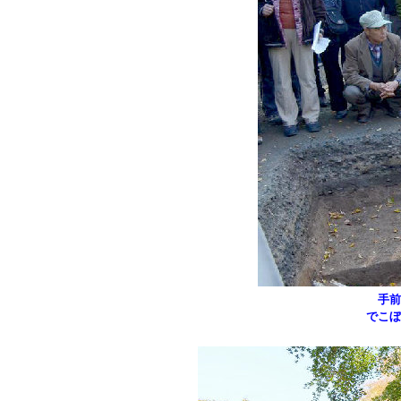
手前
でこぼ