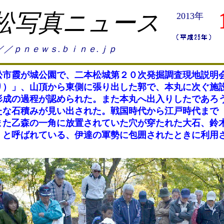
松写真ニュース
2013年
／／ｐｎｅｗｓ.ｂｉｎｅ.ｊｐ
市霞が城公園で、二本松城第２０次発掘調査現地説明
り）」、山頂から東側に張り出した郭で、本丸に次ぐ施
形成の過程が認められた。また本丸へ出入りしたであろ
たな石積みが見い出された。戦国時代から江戸時代まで
また乙森の一角に放置されていた穴が穿たれた大石、鈴
」と呼ばれている、伊達の軍勢に包囲されたときに利用