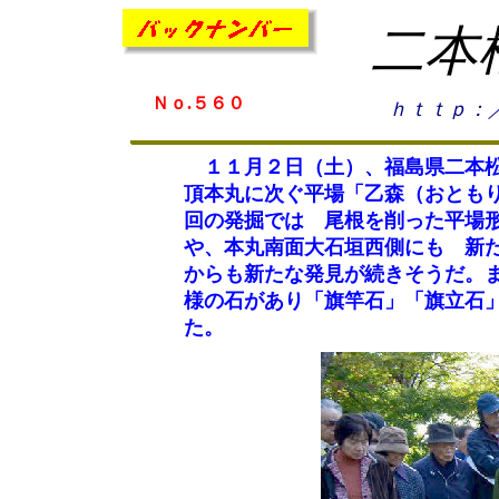
二本
Ｎｏ.５６０
ｈｔｔｐ：
１１月２日（土）、福島県二本松
頂本丸に次ぐ平場「乙森（おとも
回の発掘では 尾根を削った平場
や、本丸南面大石垣西側にも 新
からも新たな発見が続きそうだ。
様の石があり「旗竿石」「旗立石
た。