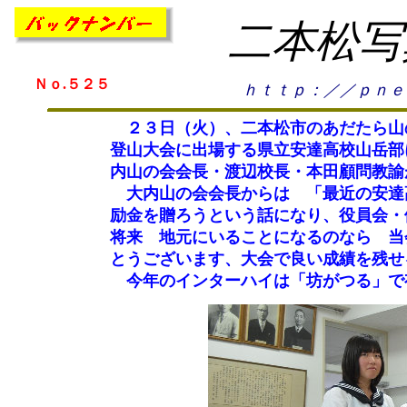
二本松写
Ｎｏ.５２５
ｈｔｔｐ：／／ｐｎｅ
２３日（火）、二本松市のあだたら山
登山大会に出場する県立安達高校山岳部
内山の会会長・渡辺校長・本田顧問教諭
大内山の会会長からは 「最近の安達
励金を贈ろうという話になり、役員会・
将来 地元にいることになるのなら 当
とうございます、大会で良い成績を残せ
今年のインターハイは「坊がつる」で