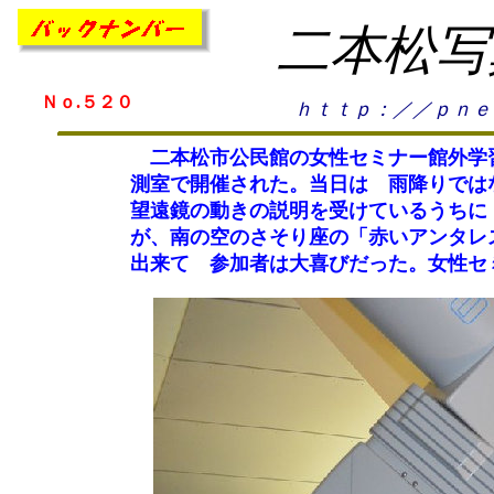
二本松写
Ｎｏ.５２０
ｈｔｔｐ：／／ｐｎｅ
二本松市公民館の女性セミナー館外学習
測室で開催された。当日は 雨降りでは
望遠鏡の動きの説明を受けているうちに
が、南の空のさそり座の「赤いアンタレ
出来て 参加者は大喜びだった。女性セ