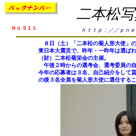
二本松写
Ｎｏ.５１１
ｈｔｔｐ：／／ｐｎｅ
８日（土）「二本松の菊人形大使」の
東日本大震災で、昨年・一昨年は選ば
（財）二本松菊栄会の主催。
午後２時からの選考会、選考委員の自
今年の応募者は３名、自己紹介をして
の後３名全員を菊人形大使に選任する