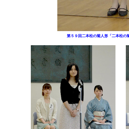
第５９回二本松の菊人形「二本松の