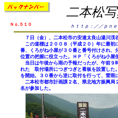
二本松写
Ｎｏ.５１０
ｈｔｔｐ：／／ｐｎｅ
７日（金）、二本松市の安達太良山湯川渓谷
この道標は２００８（平成２０）年に最初に
番、くろがね小屋が３０番と番号付けされ、
位置の把握に役立った。ＨＰ「くろがね小屋
当日は午後から雨の予報だったが、午前９時
れた 取付場所につぎつぎと看板を設置した
を開始。３０番から逆に取付を行って、雷雨
二本松市都市計画課２名、県北地方振興局２
名が参加した。