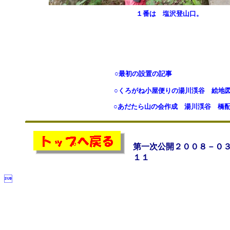
１番は 塩沢登山口。
○最初の設置の
○くろがね小屋便りの湯川渓谷 
○あだたら山の会作成 湯川渓谷 橋
第一次公開２００８－０
１１
