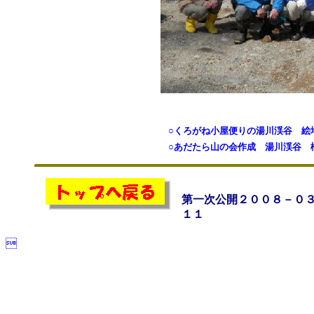
○くろがね小屋便りの湯川渓谷
○あだたら山の会作成 湯川渓谷 
第一次公開２００８－０
１１
