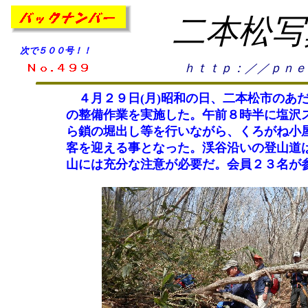
二本松写
次で５００号！！
ｈｔｔｐ：／／ｐｎｅ
４月２９日(月)昭和の日、二本松市のあだ
の整備作業を実施した。午前８時半に塩沢
ら鎖の堀出し等を行いながら、くろがね小
客を迎える事となった。渓谷沿いの登山道
山には充分な注意が必要だ。会員２３名が