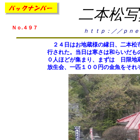
二本松写
Ｎｏ.４９７
ｈｔｔｐ：／／ｐｎｅ
２４日はお地蔵様の縁日、二本松市
行された。当日は寒さは和らいだも
０人ほどが集まり、まずは 日限地
放生会、一匹１００円の金魚をそれ