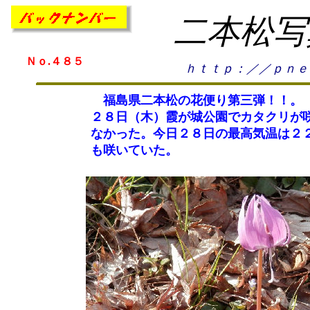
二本松写
Ｎｏ.４８５
ｈｔｔｐ：／／ｐｎｅ
福島県二本松の花便り第三弾！！。
２８日（木）霞が城公園でカタクリが
なかった。今日２８日の最高気温は２
も咲いていた。