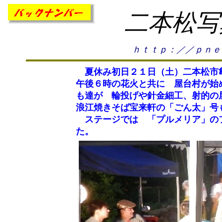
二本松写
ｈｔｔｐ：／／ｐｎｅ
夏休み初日２１日（土）二本松市
午後６時の花火と共に 屋台村が始
も達が 輪投げや針金細工、射的の
浪江焼きそば宝来軒の「ごん太」号
ステージでは 「プルメリア」のフ
た。