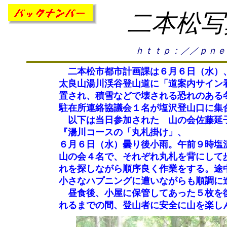
二本松写
ｈｔｔｐ：／／ｐｎｅ
二本松市都市計画課は６月６日（水）、
太良山湯川渓谷登山道に「道案内サイン
置され、積雪などで壊される恐れのある
駐在所連絡協議会１名が塩沢登山口に集
以下は当日参加された 山の会佐藤延
『湯川コースの「丸札掛け」、
６月６日（水）曇り後小雨。午前９時塩
山の会４名で、それぞれ丸札を背にして
れを探しながら順序良く作業をする。途
小さなハプニングに遭いながらも順調に
昼食後、小屋に保管してあった５枚を復
れるまでの間、登山者に安全に山を楽し