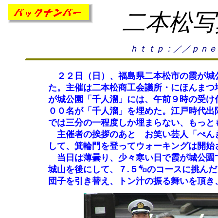
二本松写
ｈｔｔｐ：／／ｐｎｅ
２２日（日）、福島県二本松市の霞が城公
た。主催は二本松商工会議所・にほんまつ
が城公園「千人溜」には、午前９時の受け
００名が「千人溜」を埋めた。江戸時代出
では三分の一程度しか埋まらない、もっと
主催者の挨拶のあと お笑い芸人「ぺんぎ
して、箕輪門を登ってウォーキングは開始
当日は薄曇り、少々寒い日で霞が城公園で
城山を後にして、７.５㌔のコースに挑ん
団子を引き替え、トン汁の振る舞いを頂き