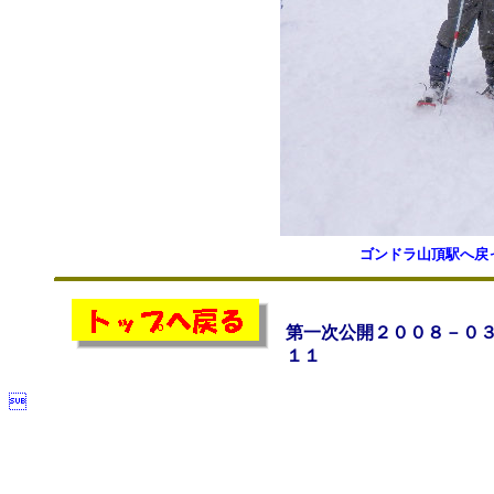
ゴンドラ山頂駅へ戻
第一次公開２００８－０
１１
