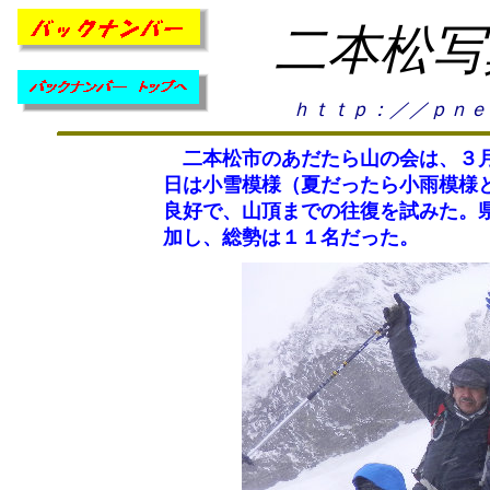
二本松写
ｈｔｔｐ：／／ｐｎｅ
二本松市のあだたら山の会は、３月
日は小雪模様（夏だったら小雨模様
良好で、山頂までの往復を試みた。
加し、総勢は１１名だった。