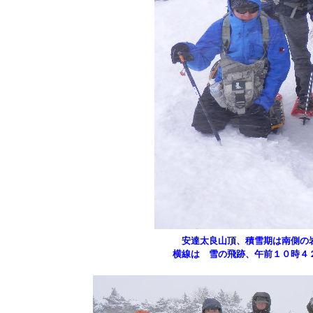
安達太良山頂、積雪期は南側の岩
横線は 雪の飛跡、午前１０時４