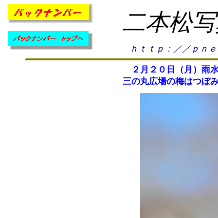
二本松写
ｈｔｔｐ：／／ｐｎｅ
２月２０日（月）雨水
三の丸広場の梅はつぼ