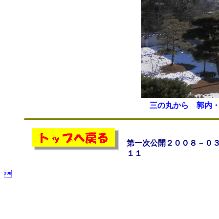
三の丸から 郭内
第一次公開２００８－０
１１
