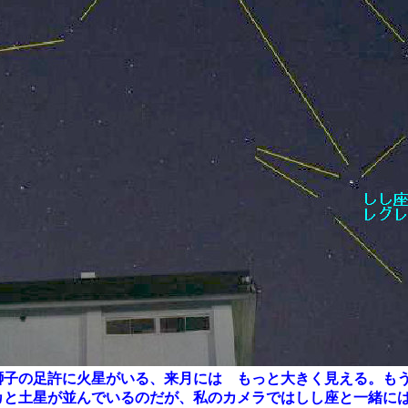
子の足許に火星がいる、来月には もっと大きく見える。も
カと土星が並んでいるのだが、私のカメラではしし座と一緒に