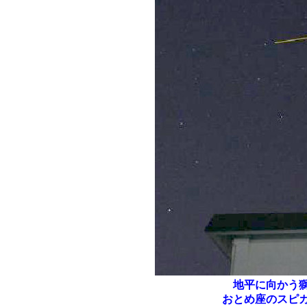
地平に向かう獅
おとめ座のスピ