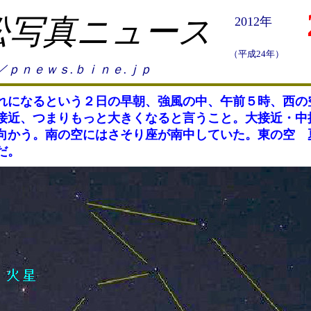
松写真ニュース
2012年
（平成24年）
／ｐｎｅｗｓ.ｂｉｎｅ.ｊｐ
になるという２日の早朝、強風の中、午前５時、西の
接近、つまりもっと大きくなると言うこと。大接近・中
向かう。南の空にはさそり座が南中していた。東の空 
だ。