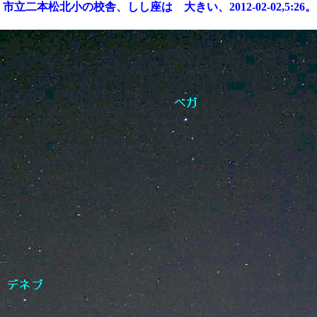
立二本松北小の校舎、しし座は 大きい、2012-02-02,5:26。