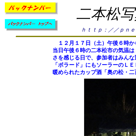
二本松写
ｈｔｔｐ：／／ｐｎｅ
１２月１７日（土）午後６時か
当日午後６時の二本松市の気温は
さを感じる日で、参加者はみんな
「ボラード」にもソーラーのＬ
暖められたカップ酒「奥の松・二