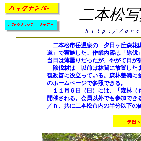
二本松写
ｈｔｔｐ：／／ｐｎｅ
二本松市岳温泉の 夕日ヶ丘森花倶
道」で実施した。作業内容は「除伐
当日は薄曇りだったが、やがて日が
除伐材は 以前は林間に放置したま
観改善に役立っている。森林整備に
のホームページで参照できる。
１１月６日（日）には、「森林（も
開催される。会員以外でも参加できる
／ｈ、共に二本松市内の半分以下の