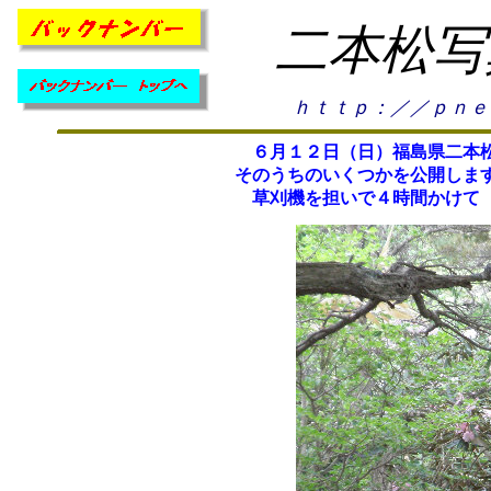
二本松写
ｈｔｔｐ：／／ｐｎｅ
６月１２日（日）福島県二本松
そのうちのいくつかを公開しま
草刈機を担いで４時間かけて 