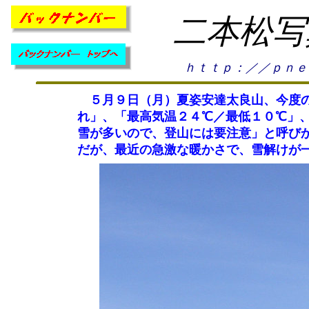
二本松写
ｈｔｔｐ：／／ｐｎｅ
５月９日（月）夏姿安達太良山、今度の
れ」、「最高気温２４℃／最低１０℃」
雪が多いので、登山には要注意」と呼び
だが、最近の急激な暖かさで、雪解けが