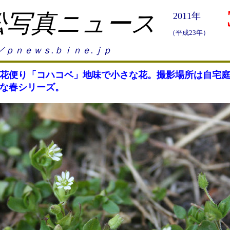
松写真ニュース
2011年
（平成23年）
／ｐｎｅｗｓ.ｂｉｎｅ.ｊｐ
花便り「コハコベ」地味で小さな花。撮影場所は自宅
な春シリーズ。