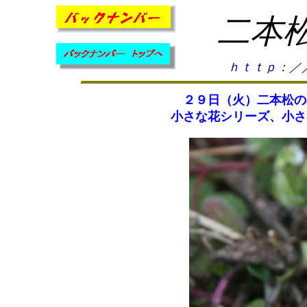
二本
ｈｔｔｐ：／
２９日（火）二本松の
小さな花シリーズ、小さ