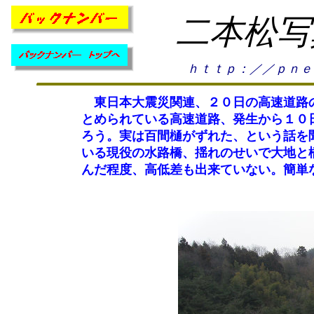
二本松写
ｈｔｔｐ：／／ｐｎｅ
東日本大震災関連、２０日の高速道路の
とめられている高速道路、発生から１０
ろう。実は百間樋がずれた、という話を
いる現役の水路橋、揺れのせいで大地と
んだ程度、高低差も出来ていない。簡単